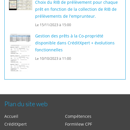
Choix du RIB de prélèvement pour chaque
prêt en fonction de la collection de RIB de
prélèvements de l'emprunteur.
Le 15/11/2023 à 15:00
Gestion des prêts à la Co-propriété
disponible dans CréditXpert + évolutions
fonctionnelles
Le 10/10/2023 à 11:00
Plan du site web
Accueil
Compétences
CréditXpert
FormView CPF