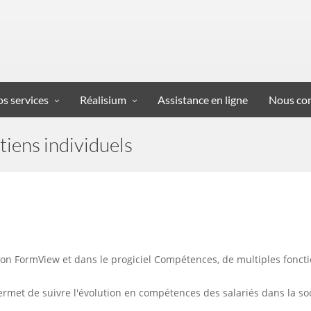
s services
Réalisium
Assistance en ligne
Nous con
tiens individuels
ion FormView et dans le progiciel Compétences, de multiples foncti
permet de suivre l'évolution en compétences des salariés dans la s