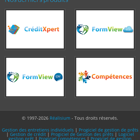
© 1997-2026
Réalisium
- Tous droits réservés.
Gestion des entretiens individuels
|
Progiciel de gestion de prêts
|
Gestion de crédit
|
Progiciel de Gestion des prêts
|
Logiciel
gestion prêt
|
Progiciel compétences
|
Progiciel de gestion