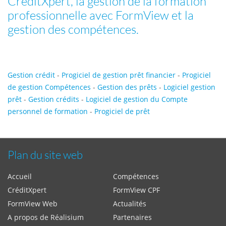
CréditXpert, la gestion de la formation
professionnelle avec FormView et la
gestion des compétences.
Gestion crédit
-
Progiciel de gestion prêt financier
-
Progiciel
de gestion Compétences
-
Gestion des prêts
-
Logiciel gestion
prêt
-
Gestion crédits
-
Logiciel de gestion du Compte
personnel de formation
-
Progiciel de prêt
Plan du site web
Accueil
Compétences
CréditXpert
FormView CPF
FormView Web
Actualités
A propos de Réalisium
Partenaires